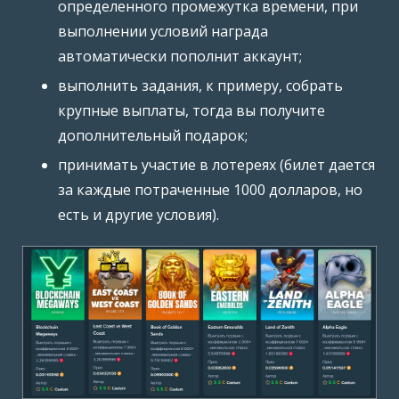
определенного промежутка времени, при
выполнении условий награда
автоматически пополнит аккаунт;
выполнить задания, к примеру, собрать
крупные выплаты, тогда вы получите
дополнительный подарок;
принимать участие в лотереях (билет дается
за каждые потраченные 1000 долларов, но
есть и другие условия).