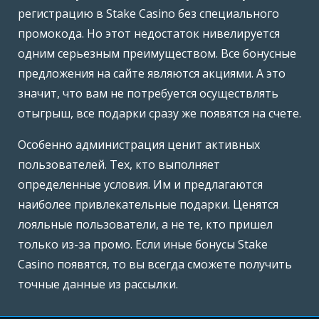
регистрацию в Stake Casino без специального
промокода. Но этот недостаток нивелируется
одним серьезным преимуществом. Все бонусные
предложения на сайте являются акциями. А это
значит, что вам не потребуется осуществлять
отыгрыш, все подарки сразу же появятся на счете.
Особенно администрация ценит активных
пользователей. Тех, кто выполняет
определенные условия. Им и предлагаются
наиболее привлекательные подарки. Ценятся
лояльные пользователи, а не те, кто пришел
только из-за промо. Если иные бонусы Stake
Casino появятся, то вы всегда сможете получить
точные данные из рассылки.