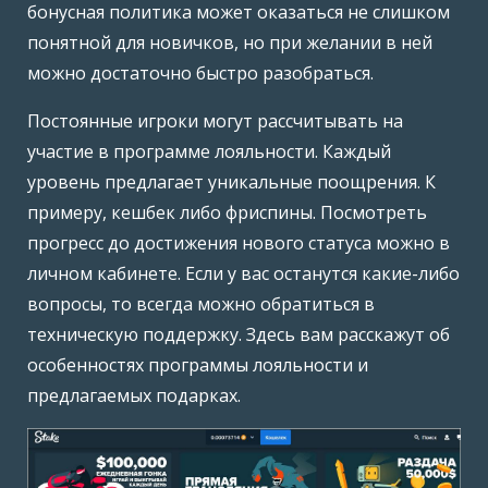
бонусная политика может оказаться не слишком
понятной для новичков, но при желании в ней
можно достаточно быстро разобраться.
Постоянные игроки могут рассчитывать на
участие в программе лояльности. Каждый
уровень предлагает уникальные поощрения. К
примеру, кешбек либо фриспины. Посмотреть
прогресс до достижения нового статуса можно в
личном кабинете. Если у вас останутся какие-либо
вопросы, то всегда можно обратиться в
техническую поддержку. Здесь вам расскажут об
особенностях программы лояльности и
предлагаемых подарках.