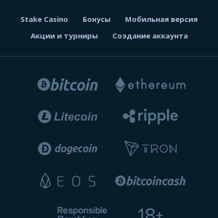
Stake Casino
Бонусы
Мобильная версия
Акции и турниры
Создание аккаунта